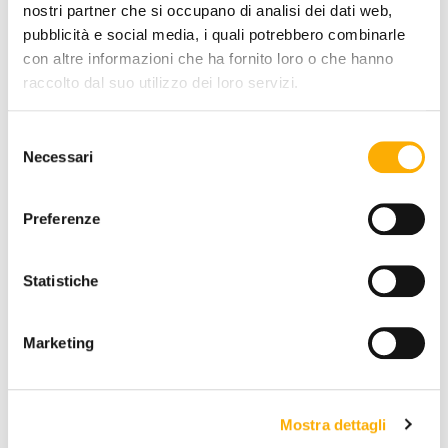
nostri partner che si occupano di analisi dei dati web,
pubblicità e social media, i quali potrebbero combinarle
con altre informazioni che ha fornito loro o che hanno
CUSHION:
raccolto dal suo utilizzo dei loro servizi.
Selezione
Necessari
del
consenso
Preferenze
REQUEST A QUOTE
Statistiche
Marketing
INFORMATION
BRAND
BEST PRICE GUARANTEED
Mostra dettagli