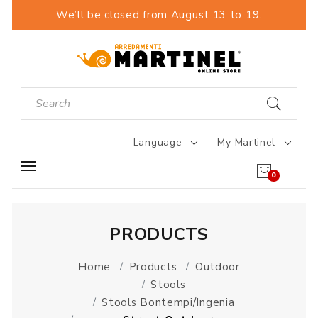
We’ll be closed from August 13 to 19.
Language
My Martinel
0
PRODUCTS
Home
Products
Outdoor
Stools
Stools Bontempi/Ingenia