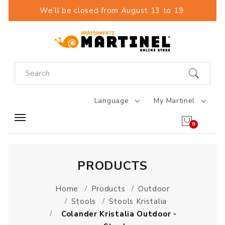
We’ll be closed from August 13 to 19.
Language
My Martinel
0
PRODUCTS
Home
Products
Outdoor
Stools
Stools Kristalia
Colander Kristalia Outdoor -