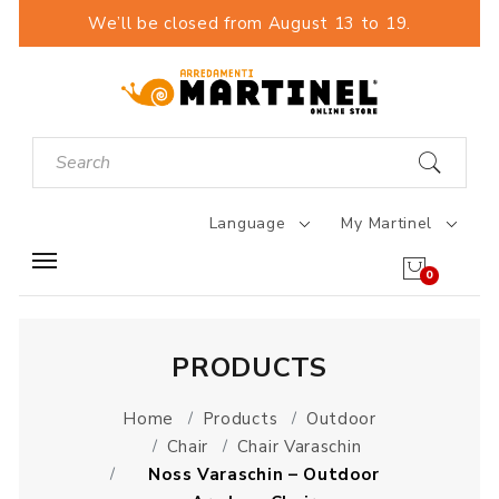
We’ll be closed from August 13 to 19.
Language
My Martinel
0
PRODUCTS
Home
Products
Outdoor
Chair
Chair Varaschin
Noss Varaschin – Outdoor