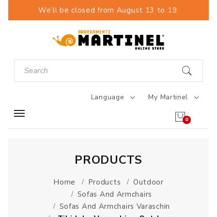
We’ll be closed from August 13 to 19.
Language
My Martinel
0
PRODUCTS
Home
Products
Outdoor
Sofas And Armchairs
Sofas And Armchairs Varaschin