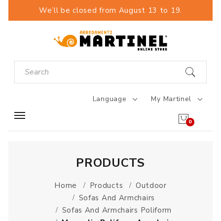
We’ll be closed from August 13 to 19.
Language
My Martinel
0
PRODUCTS
Home
Products
Outdoor
Sofas And Armchairs
Sofas And Armchairs Poliform