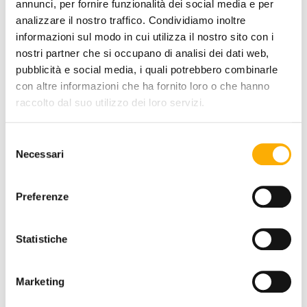
annunci, per fornire funzionalità dei social media e per
analizzare il nostro traffico. Condividiamo inoltre
COATING FINISH:
informazioni sul modo in cui utilizza il nostro sito con i
nostri partner che si occupano di analisi dei dati web,
pubblicità e social media, i quali potrebbero combinarle
con altre informazioni che ha fornito loro o che hanno
COLOR:
raccolto dal suo utilizzo dei loro servizi.
Selezione
Necessari
del
consenso
Preferenze
Statistiche
REQUEST A QUOTE
Marketing