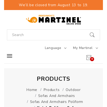
We’ll be closed from August 13 to 19.
Language
My Martinel
0
PRODUCTS
Home
Products
Outdoor
Sofas And Armchairs
Sofas And Armchairs Poliform