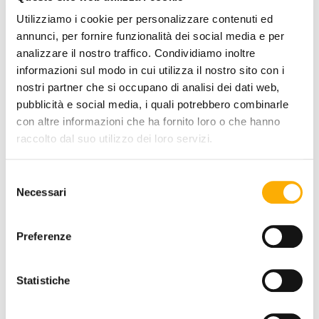
Utilizziamo i cookie per personalizzare contenuti ed
+0€
annunci, per fornire funzionalità dei social media e per
analizzare il nostro traffico. Condividiamo inoltre
informazioni sul modo in cui utilizza il nostro sito con i
COAT HOOKS FINISH:
nostri partner che si occupano di analisi dei dati web,
pubblicità e social media, i quali potrebbero combinarle
con altre informazioni che ha fornito loro o che hanno
+0€
raccolto dal suo utilizzo dei loro servizi.
Selezione
Necessari
del
QUANTITY:
consenso
Preferenze
-
+
Statistiche
€ 549,40
€ 670,00