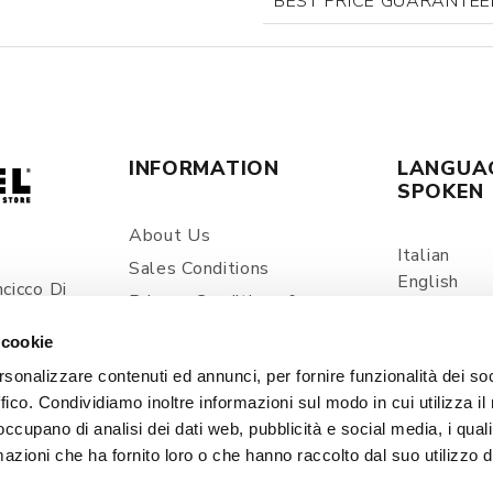
BEST PRICE GUARANTEE
INFORMATION
LANGUA
SPOKEN
About Us
Italian
Sales Conditions
English
cicco Di
Privacy Conditions &
Spanish
ia
Processing Of Personal
 cookie
Information
com
rsonalizzare contenuti ed annunci, per fornire funzionalità dei so
Shipping And Delivery
ffico. Condividiamo inoltre informazioni sul modo in cui utilizza il 
Prices And Payments
 occupano di analisi dei dati web, pubblicità e social media, i qual
Contacts
azioni che ha fornito loro o che hanno raccolto dal suo utilizzo d
Cookie Policy