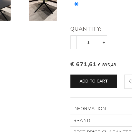
QUANTITY:
-
+
€ 671,61
€ 895,48
ADD TO CART
INFORMATION
BRAND