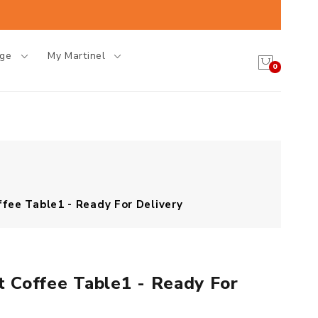
age
My Martinel
0
ffee Table1 - Ready For Delivery
nt Coffee Table1 - Ready For