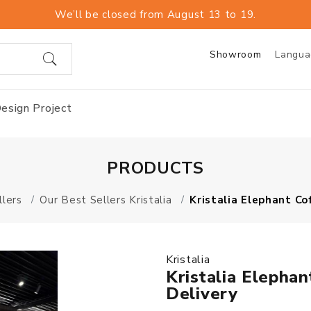
We’ll be closed from August 13 to 19.
Showroom
Langu
esign Project
PRODUCTS
llers
Our Best Sellers Kristalia
Kristalia Elephant Co
Kristalia
Kristalia Elepha
Delivery