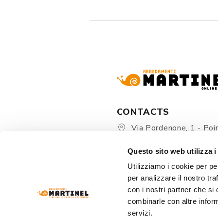
CONTACTS
Via Pordenone, 1 - Poin
Zoppola 33080 (PN) - Ital
Questo sito web utilizza i
store@martinelstore.
Utilizziamo i cookie per pe
+39 0434 623137
per analizzare il nostro tra
+39 376/2399891
con i nostri partner che si
combinarle con altre inform
servizi.