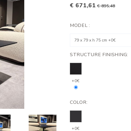
€ 671,61
€ 895,48
MODEL :
STRUCTURE FINISHING:
+0€
COLOR:
+0€