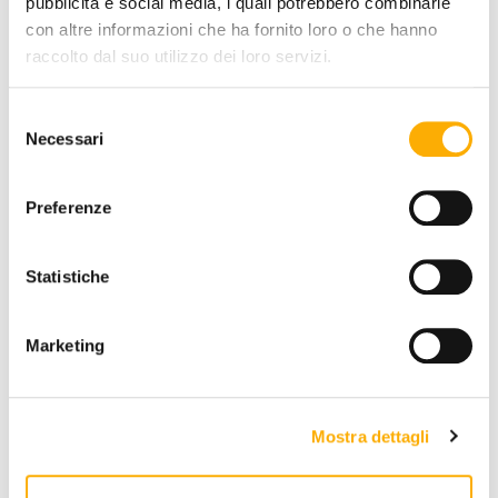
pubblicità e social media, i quali potrebbero combinarle
COLOR:
con altre informazioni che ha fornito loro o che hanno
raccolto dal suo utilizzo dei loro servizi.
Selezione
Necessari
del
consenso
Preferenze
REQUEST A QUOTE
Statistiche
INFORMATION
Marketing
BRAND
BEST PRICE GUARANTEED
Mostra dettagli