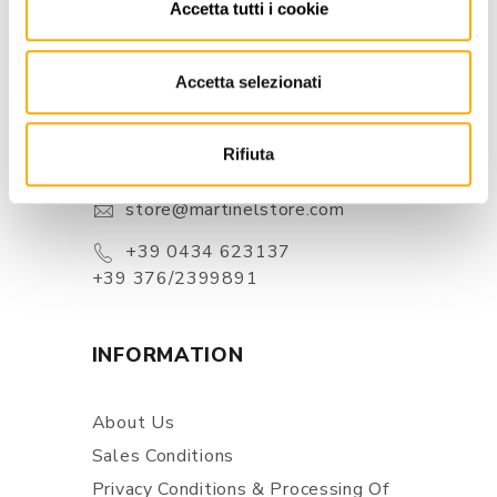
Accetta tutti i cookie
Accetta selezionati
CONTACTS
Via Pordenone, 1 - Poincicco Di
Rifiuta
Zoppola 33080 (PN) - Italia
store@martinelstore.com
+39 0434 623137
+39 376/2399891
INFORMATION
About Us
Sales Conditions
Privacy Conditions & Processing Of