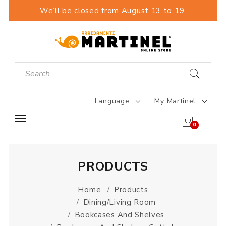
We’ll be closed from August 13 to 19.
Language
My Martinel
0
PRODUCTS
Home
Products
Dining/Living Room
Bookcases And Shelves