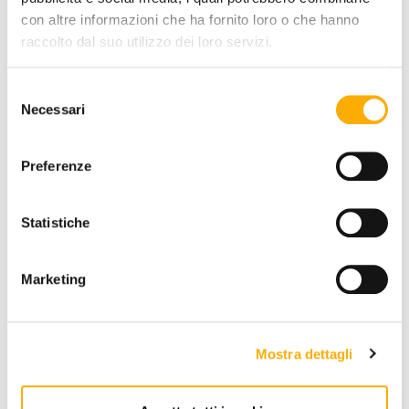
COLOR:
con altre informazioni che ha fornito loro o che hanno
raccolto dal suo utilizzo dei loro servizi.
Selezione
Necessari
del
consenso
REQUEST A QUOTE
Preferenze
Statistiche
INFORMATION
Marketing
BRAND
BEST PRICE GUARANTEED
Mostra dettagli