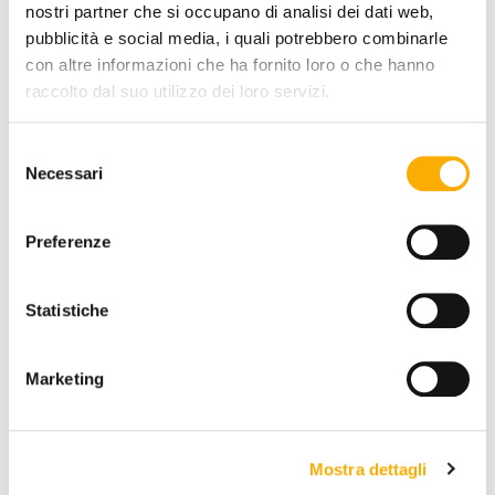
nostri partner che si occupano di analisi dei dati web,
pubblicità e social media, i quali potrebbero combinarle
con altre informazioni che ha fornito loro o che hanno
COLOR:
raccolto dal suo utilizzo dei loro servizi.
Selezione
Necessari
del
consenso
Preferenze
REQUEST A QUOTE
Statistiche
Marketing
INFORMATION
BRAND
BEST PRICE GUARANTEED
Mostra dettagli