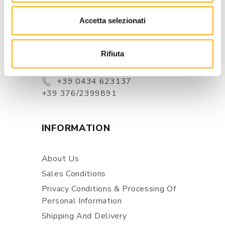
CONTACTS
Accetta selezionati
Via Pordenone, 1 - Poincicco Di
Zoppola 33080 (PN) - Italia
Rifiuta
store@martinelstore.com
+39 0434 623137
+39 376/2399891
INFORMATION
About Us
Sales Conditions
Privacy Conditions & Processing Of
Personal Information
Shipping And Delivery