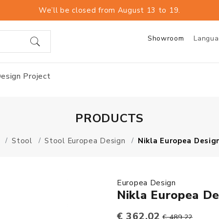
We’ll be closed from August 13 to 19.
Showroom
Langu
esign Project
PRODUCTS
Stool
Stool Europea Design
Nikla Europea Desig
Europea Design
Nikla Europea De
€ 362,02
€ 489,22