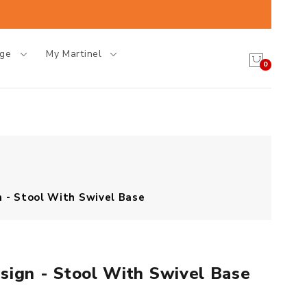
age
My Martinel
0
n - Stool With Swivel Base
sign - Stool With Swivel Base