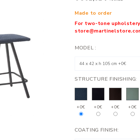
Made to order
For two-tone upholstery 
store@martinelstore.c
MODEL :
STRUCTURE FINISHING:
+0€
+0€
+0€
+0€
COATING FINISH: