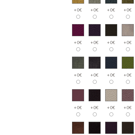
+0€
+0€
+0€
+0€
+0€
+0€
+0€
+0€
+0€
+0€
+0€
+0€
+0€
+0€
+0€
+0€