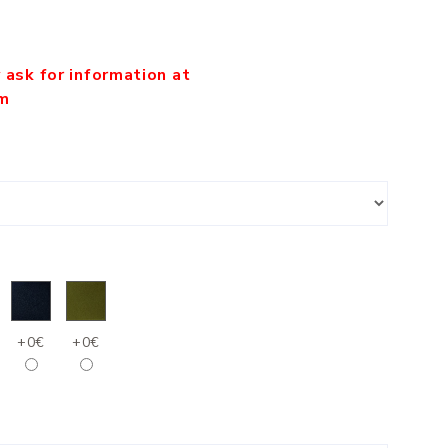
ask for information at
om
+0€
+0€