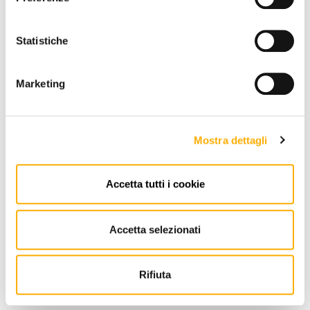
QUANTITY:
Statistiche
-
+
Marketing
€ 270,84
€ 361,12
Mostra dettagli
REQUEST A QUOTE
ADD TO CART
Accetta tutti i cookie
Accetta selezionati
INFORMATION
BRAND
Rifiuta
BEST PRICE GUARANTEED