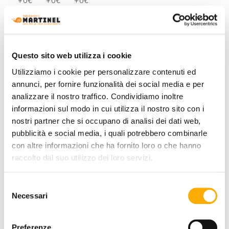
+0€
+0€
+0€
COATING FINISH:
Questo sito web utilizza i cookie
Utilizziamo i cookie per personalizzare contenuti ed
annunci, per fornire funzionalità dei social media e per
COLOR:
analizzare il nostro traffico. Condividiamo inoltre
informazioni sul modo in cui utilizza il nostro sito con i
nostri partner che si occupano di analisi dei dati web,
pubblicità e social media, i quali potrebbero combinarle
+0€
+0€
+0€
+0€
+0€
+0€
+0€
con altre informazioni che ha fornito loro o che hanno
raccolto dal suo utilizzo dei loro servizi.
Selezione
+0€
+0€
+0€
+0€
+0€
+0€
Necessari
del
consenso
Preferenze