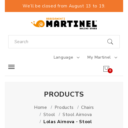
We’ll be closed from August 13 to 19.
Language
My Martinel
0
PRODUCTS
Home
Products
Chairs
Stool
Stool Airnova
Lolas Airnova - Stool