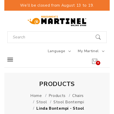
We’ll be closed from August 13 to 19.
Language
My Martinel
0
PRODUCTS
Home
Products
Chairs
Stool
Stool Bontempi
Linda Bontempi - Stool