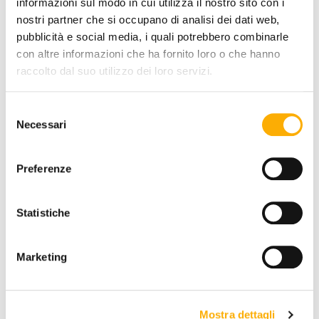
informazioni sul modo in cui utilizza il nostro sito con i
nostri partner che si occupano di analisi dei dati web,
COLOR:
pubblicità e social media, i quali potrebbero combinarle
con altre informazioni che ha fornito loro o che hanno
raccolto dal suo utilizzo dei loro servizi.
Selezione
Necessari
del
consenso
Preferenze
REQUEST A QUOTE
Statistiche
Marketing
INFORMATION
BRAND
Mostra dettagli