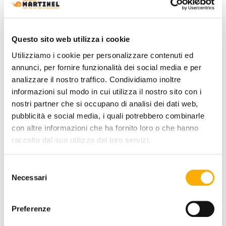
+0€
+0€
+0€
+0€
+0€
+0€
+0€
Questo sito web utilizza i cookie
Utilizziamo i cookie per personalizzare contenuti ed
annunci, per fornire funzionalità dei social media e per
QUANTITY:
analizzare il nostro traffico. Condividiamo inoltre
informazioni sul modo in cui utilizza il nostro sito con i
-
+
nostri partner che si occupano di analisi dei dati web,
pubblicità e social media, i quali potrebbero combinarle
con altre informazioni che ha fornito loro o che hanno
€ 681,93
€ 1.002,84
raccolto dal suo utilizzo dei loro servizi.
REQUEST A QUOTE
ADD TO CART
Selezione
Necessari
del
consenso
Preferenze