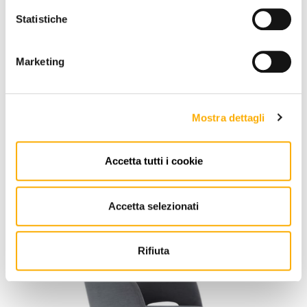
INFORMATION
Statistiche
BRAND
Marketing
BEST PRICE GUARANTEED
Mostra dettagli
YOU MAY ALSO LIKE
Accetta tutti i cookie
Accetta selezionati
Rifiuta