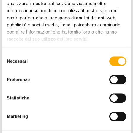
analizzare il nostro traffico. Condividiamo inoltre
informazioni sul modo in cui utilizza il nostro sito con i
nostri partner che si occupano di analisi dei dati web,
REQUEST A QUOTE
pubblicità e social media, i quali potrebbero combinarle
con altre informazioni che ha fornito loro o che hanno
raccolto dal suo utilizzo dei loro servizi.
INFORMATION
Selezione
Necessari
del
BRAND
consenso
BEST PRICE GUARANTEED
Preferenze
Statistiche
YOU MAY ALSO LIKE
Marketing