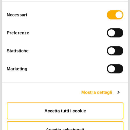
Selezione
REQUEST A QUOTE
Necessari
del
consenso
Preferenze
INFORMATION
BRAND
Statistiche
BEST PRICE GUARANTEED
Marketing
Mostra dettagli
Accetta tutti i cookie
CONTACTS
Via Pordenone, 1 - Poincicco Di
Zoppola 33080 (PN) - Italia
Accetta selezionati