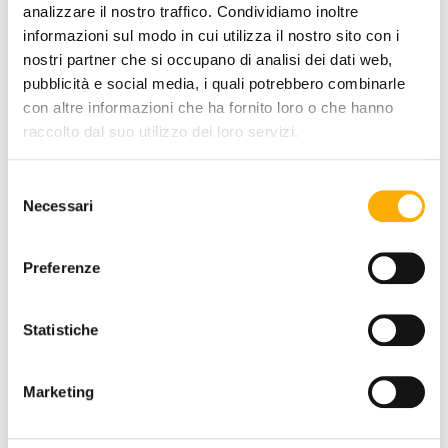
analizzare il nostro traffico. Condividiamo inoltre
informazioni sul modo in cui utilizza il nostro sito con i
nostri partner che si occupano di analisi dei dati web,
REQUEST A QUOTE
pubblicità e social media, i quali potrebbero combinarle
con altre informazioni che ha fornito loro o che hanno
raccolto dal suo utilizzo dei loro servizi.
INFORMATION
Selezione
Necessari
del
BRAND
consenso
BEST PRICE GUARANTEED
Preferenze
Statistiche
YOU MAY ALSO LIKE
Marketing