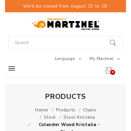
We’ll be closed from August 13 to 19.
Language
My Martinel
0
PRODUCTS
Home
Products
Chairs
Stool
Stool Kristalia
Colander Wood Kristalia -