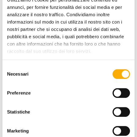
annunci, per fornire funzionalità dei social media e per
analizzare il nostro traffico. Condividiamo inoltre
SEAT FINISHING:
informazioni sul modo in cui utilizza il nostro sito con i
nostri partner che si occupano di analisi dei dati web,
pubblicità e social media, i quali potrebbero combinarle
con altre informazioni che ha fornito loro o che hanno
COLOR:
raccolto dal suo utilizzo dei loro servizi.
Selezione
Necessari
del
consenso
Preferenze
Statistiche
REQUEST A QUOTE
Marketing