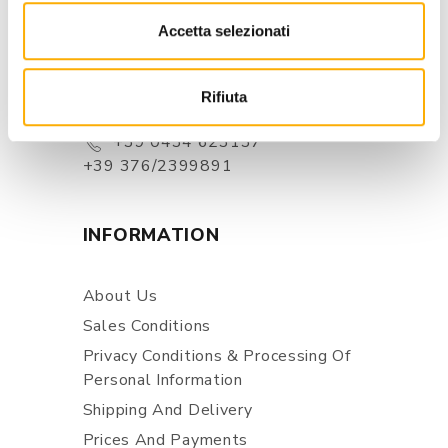
CONTACTS
Accetta selezionati
Via Pordenone, 1 - Poincicco Di
Zoppola 33080 (PN) - Italia
Rifiuta
store@martinelstore.com
+39 0434 623137
+39 376/2399891
INFORMATION
About Us
Sales Conditions
Privacy Conditions & Processing Of
Personal Information
Shipping And Delivery
Prices And Payments