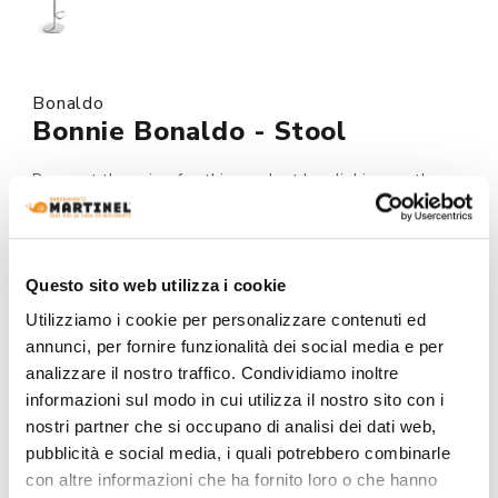
Bonaldo
Bonnie Bonaldo - Stool
Request the price for this product by clicking on the
button at the bottom of the page.
Made to order
Questo sito web utilizza i cookie
MODEL :
Utilizziamo i cookie per personalizzare contenuti ed
annunci, per fornire funzionalità dei social media e per
analizzare il nostro traffico. Condividiamo inoltre
informazioni sul modo in cui utilizza il nostro sito con i
COLOR:
nostri partner che si occupano di analisi dei dati web,
pubblicità e social media, i quali potrebbero combinarle
con altre informazioni che ha fornito loro o che hanno