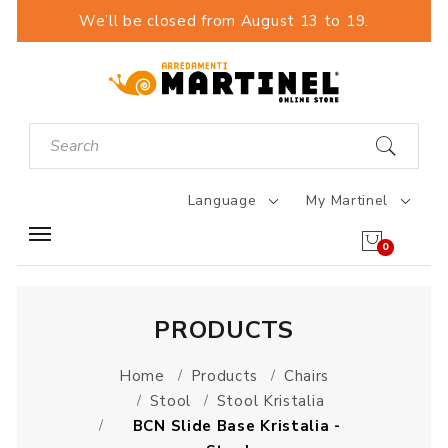
We’ll be closed from August 13 to 19.
Language
My Martinel
0
PRODUCTS
Home
Products
Chairs
Stool
Stool Kristalia
BCN Slide Base Kristalia -