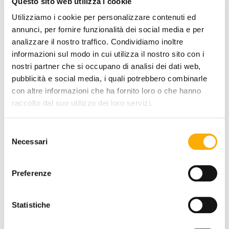
Questo sito web utilizza i cookie
Utilizziamo i cookie per personalizzare contenuti ed
annunci, per fornire funzionalità dei social media e per
analizzare il nostro traffico. Condividiamo inoltre
informazioni sul modo in cui utilizza il nostro sito con i
nostri partner che si occupano di analisi dei dati web,
pubblicità e social media, i quali potrebbero combinarle
con altre informazioni che ha fornito loro o che hanno
raccolto dal suo utilizzo dei loro servizi.
SEAT FINISHING:
Selezione
Necessari
del
consenso
COLOR:
Preferenze
Statistiche