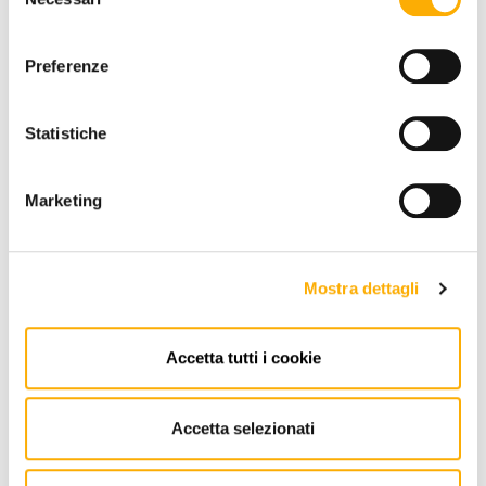
del
consenso
Preferenze
REQUEST A QUOTE
Statistiche
Marketing
INFORMATION
BRAND
Mostra dettagli
BEST PRICE GUARANTEED
Accetta tutti i cookie
YOU MAY ALSO LIKE
Accetta selezionati