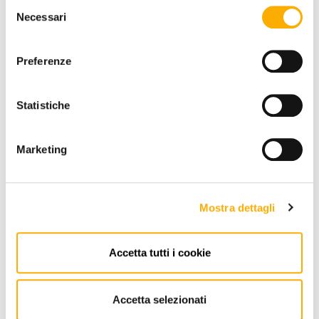
Selezione
Necessari
del
consenso
Preferenze
+0€
+0€
+0€
+0€
+0€
+0€
+0€
Statistiche
QUANTITY:
Marketing
-
+
Mostra dettagli
€ 1.859,96
€ 2.735,24
Accetta tutti i cookie
REQUEST A QUOTE
ADD TO CART
Accetta selezionati