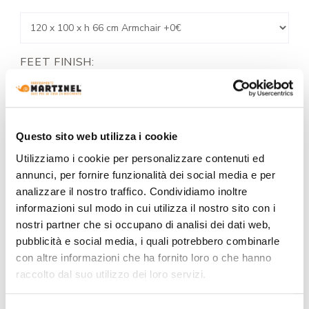
FEET FINISH:
+0€
Questo sito web utilizza i cookie
Utilizziamo i cookie per personalizzare contenuti ed
COATING FINISH:
annunci, per fornire funzionalità dei social media e per
analizzare il nostro traffico. Condividiamo inoltre
informazioni sul modo in cui utilizza il nostro sito con i
nostri partner che si occupano di analisi dei dati web,
pubblicità e social media, i quali potrebbero combinarle
COLOR:
con altre informazioni che ha fornito loro o che hanno
raccolto dal suo utilizzo dei loro servizi.
+0€
+0€
+0€
+0€
+0€
+0€
+0€