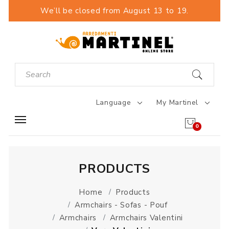
We’ll be closed from August 13 to 19.
Language
My Martinel
0
PRODUCTS
Home
Products
Armchairs - Sofas - Pouf
Armchairs
Armchairs Valentini