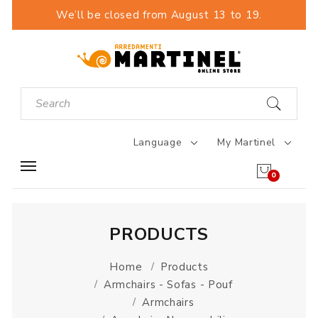
We’ll be closed from August 13 to 19.
Language
My Martinel
0
PRODUCTS
Home
Products
Armchairs - Sofas - Pouf
Armchairs