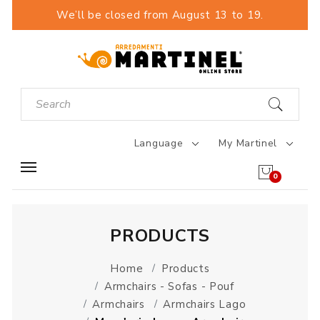
We’ll be closed from August 13 to 19.
Language
My Martinel
0
PRODUCTS
Home
Products
Armchairs - Sofas - Pouf
Armchairs
Armchairs Lago