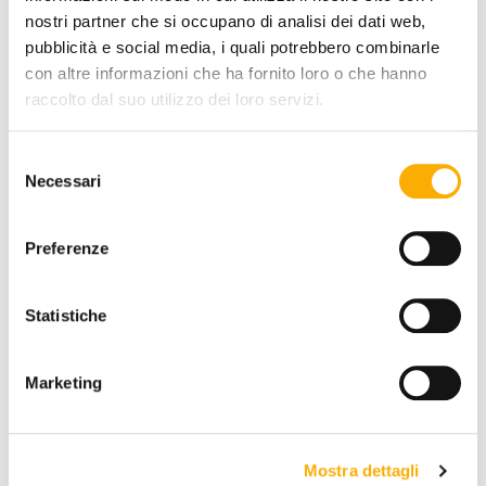
REQUEST A QUOTE
nostri partner che si occupano di analisi dei dati web,
pubblicità e social media, i quali potrebbero combinarle
con altre informazioni che ha fornito loro o che hanno
raccolto dal suo utilizzo dei loro servizi.
INFORMATION
BRAND
Selezione
Necessari
del
BEST PRICE GUARANTEED
consenso
Preferenze
YOU MAY ALSO LIKE
Statistiche
Marketing
Mostra dettagli