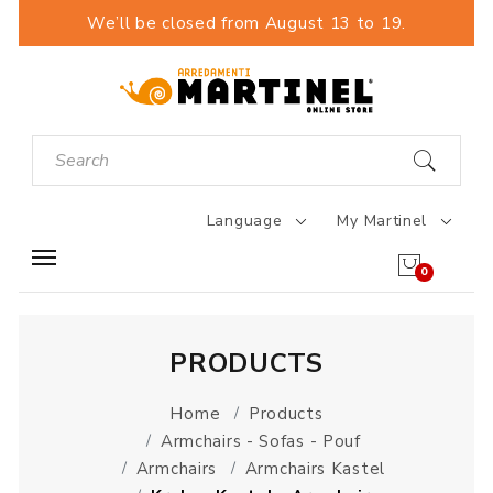
We’ll be closed from August 13 to 19.
Language
My Martinel
0
PRODUCTS
Home
Products
Armchairs - Sofas - Pouf
Armchairs
Armchairs Kastel