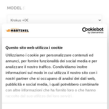
MODEL :
TYPE:
Questo sito web utilizza i cookie
+0€
+46€
+55€
+56€
+65€
+174€
+197€
Utilizziamo i cookie per personalizzare contenuti ed
annunci, per fornire funzionalità dei social media e per
analizzare il nostro traffico. Condividiamo inoltre
COATING FINISH:
informazioni sul modo in cui utilizza il nostro sito con i
nostri partner che si occupano di analisi dei dati web,
pubblicità e social media, i quali potrebbero combinarle
con altre informazioni che ha fornito loro o che hanno
COLOR:
raccolto dal suo utilizzo dei loro servizi.