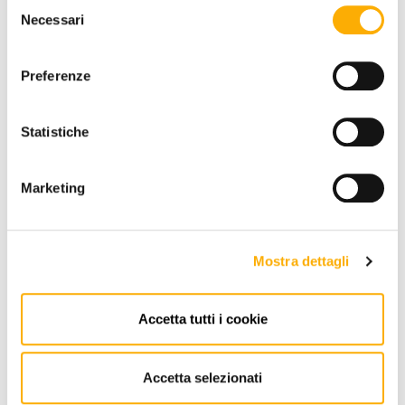
Selezione
Necessari
del
+0€
+0€
+0€
+0€
+0€
+0€
+0€
consenso
Preferenze
+0€
+0€
+0€
+0€
+0€
+0€
+36€
Statistiche
Marketing
QUANTITY:
Mostra dettagli
-
+
Accetta tutti i cookie
€ 750,30
€ 1.000,40
Accetta selezionati
ADD TO CART