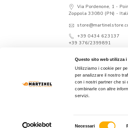
Via Pordenone, 1 - Poin
Zoppola 33080 (PN) - Ital
store@martinelstore.
+39 0434 623137
+39 376/2399891
Questo sito web utilizza i
Utilizziamo i cookie per pe
per analizzare il nostro tra
con i nostri partner che si
combinarle con altre inform
servizi.
ARREDAMENTI MARTINEL Srl
- VIA PORDENONE
REA: PN-19320 
Selezione
Necessari