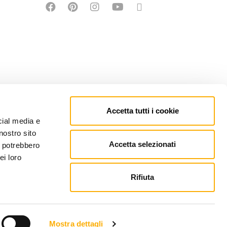
Accetta tutti i cookie
cial media e
nostro sito
Accetta selezionati
i potrebbero
ei loro
Rifiuta
EFONO: +39 0434 623137 | P.IVA: 00121150932
PEC.MARTINEL.IT
Mostra dettagli