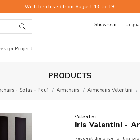
We’ll be closed from August 13 to 19.
Showroom
Langu
esign Project
PRODUCTS
chairs - Sofas - Pouf
Armchairs
Armchairs Valentini
Valentini
Iris Valentini - A
Request the price for this pr