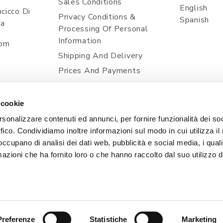
Sales Conditions
English
cicco Di
Privacy Conditions &
Spanish
ia
Processing Of Personal
Information
com
Shipping And Delivery
Prices And Payments
Contacts
Cookie Policy
 cookie
rsonalizzare contenuti ed annunci, per fornire funzionalità dei so
ffico. Condividiamo inoltre informazioni sul modo in cui utilizza il 
 occupano di analisi dei dati web, pubblicità e social media, i qual
azioni che ha fornito loro o che hanno raccolto dal suo utilizzo d
, 1 - 33080 POINCICCO DI ZOPPOLA (PN) - ITALIA | TEL
| Capitale Sociale i.v. 50.000,00 € | PEC: CERTIFICATA@
SVILUPPO & WEB STRATEGY
EXE ADVISOR
Preferenze
Statistiche
Marketing