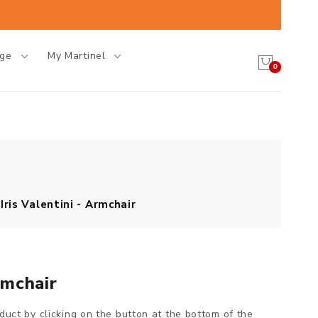
age
My Martinel
0
Iris Valentini - Armchair
rmchair
oduct by clicking on the button at the bottom of the