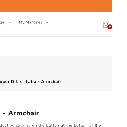
age
My Martinel
0
uper Ditre Italia - Armchair
a - Armchair
oduct by clicking on the button at the bottom of the