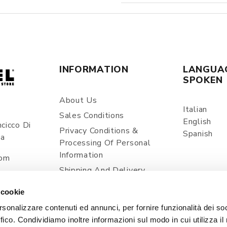
INFORMATION
LANGUA
SPOKEN
About Us
Italian
Sales Conditions
English
cicco Di
Privacy Conditions &
Spanish
ia
Processing Of Personal
Information
com
Shipping And Delivery
Prices And Payments
 cookie
Contacts
rsonalizzare contenuti ed annunci, per fornire funzionalità dei so
Cookie Policy
ffico. Condividiamo inoltre informazioni sul modo in cui utilizza il 