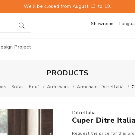
We’ll be closed from August 13 to 19.
Showroom
Langu
esign Project
PRODUCTS
irs - Sofas - Pouf
Armchairs
Armchairs DitreItalia
C
DitreItalia
Cuper Ditre Itali
Request the price for this pr