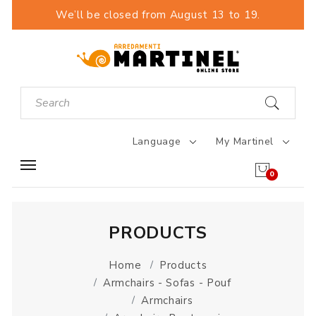
We’ll be closed from August 13 to 19.
Language
My Martinel
0
PRODUCTS
Home
Products
Armchairs - Sofas - Pouf
Armchairs