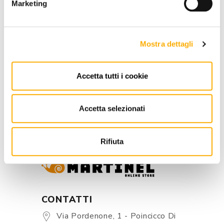
RICHIEDI PREVENTIVO
ACQUISTA
Marketing
Mostra dettagli
INFORMAZIONI
Accetta tutti i cookie
BRAND
Accetta selezionati
MIGLIOR PREZZO GARANTITO
Rifiuta
CONTATTI
Via Pordenone, 1 - Poincicco Di