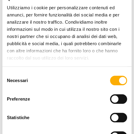
+0€
+0€
Utilizziamo i cookie per personalizzare contenuti ed
annunci, per fornire funzionalità dei social media e per
FINITURA PIANO:
analizzare il nostro traffico. Condividiamo inoltre
informazioni sul modo in cui utilizza il nostro sito con i
nostri partner che si occupano di analisi dei dati web,
pubblicità e social media, i quali potrebbero combinarle
+0€
+0€
con altre informazioni che ha fornito loro o che hanno
raccolto dal suo utilizzo dei loro servizi.
Selezione
QUANTITÀ:
Necessari
del
consenso
-
+
Preferenze
€ 1.852,45
€ 2.537,60
Statistiche