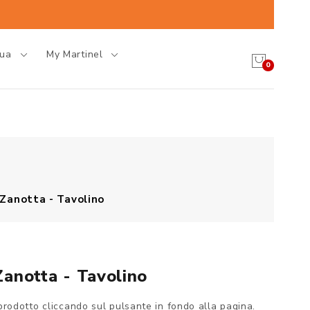
gua
My Martinel
0
Zanotta - Tavolino
anotta - Tavolino
prodotto cliccando sul pulsante in fondo alla pagina.