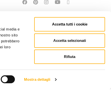
Accetta tutti i cookie
cial media e
nostro sito
Accetta selezionati
i potrebbero
ei loro
Rifiuta
Mostra dettagli
EFONO: +39 0434 623137 | P.IVA: 00121150932
PEC.MARTINEL.IT