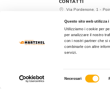
CONTATTI
Via Pordenone, 1 - Poin
Zoppola 33080 (PN) - Ital
Questo sito web utilizza i
store@martinelstore.
Utilizziamo i cookie per pe
+39 0434 623137
per analizzare il nostro tra
+39 376/2399891
con i nostri partner che si
combinarle con altre inform
servizi.
Selezione
Necessari
del
consenso
ARREDAMENTI MARTINEL Srl
- VIA PORDENONE
REA: PN-19320 