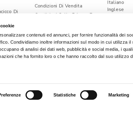
Italiano
Condizioni Di Vendita
Inglese
cicco Di
Condizioni Sulla Privacy E
Spagnolo
ia
Trattamento Dei Dati
 cookie
Personali
com
rsonalizzare contenuti ed annunci, per fornire funzionalità dei so
Spedizioni E Consegne
ffico. Condividiamo inoltre informazioni sul modo in cui utilizza il 
Prezzi E Pagamenti
 occupano di analisi dei dati web, pubblicità e social media, i qual
Contatti
azioni che ha fornito loro o che hanno raccolto dal suo utilizzo d
Cookie Policy
Preferenze
Statistiche
Marketing
, 1 - 33080 POINCICCO DI ZOPPOLA (PN) - ITALIA | TEL
| Capitale Sociale i.v. 50.000,00 € | PEC: CERTIFICATA@
SVILUPPO & WEB STRATEGY
EXE ADVISOR