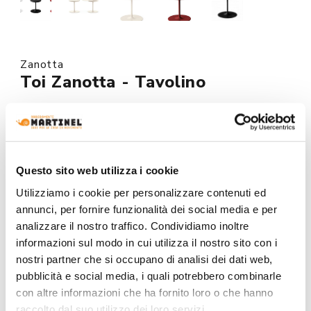
Zanotta
Toi Zanotta - Tavolino
Richiedi il prezzo per questo prodotto cliccando sul
pulsante in fondo alla pagina.
Su ordinazione
Questo sito web utilizza i cookie
Utilizziamo i cookie per personalizzare contenuti ed
MODELLO :
annunci, per fornire funzionalità dei social media e per
analizzare il nostro traffico. Condividiamo inoltre
informazioni sul modo in cui utilizza il nostro sito con i
nostri partner che si occupano di analisi dei dati web,
COLORE:
pubblicità e social media, i quali potrebbero combinarle
con altre informazioni che ha fornito loro o che hanno
raccolto dal suo utilizzo dei loro servizi.