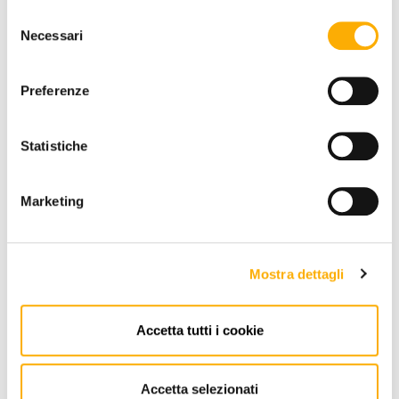
Selezione
RICHIEDI PREVENTIVO
Necessari
del
consenso
Preferenze
INFORMAZIONI
Statistiche
BRAND
MIGLIOR PREZZO GARANTITO
Marketing
Mostra dettagli
Accetta tutti i cookie
CONTATTI
Via Pordenone, 1 - Poincicco Di
Accetta selezionati
Zoppola 33080 (PN) - Italia