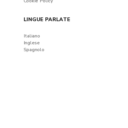
Cookie Policy
LINGUE PARLATE
Italiano
Inglese
Spagnolo
SEGUICI SUI SOCIAL
ARREDAMENTI MARTINEL Srl
-
VIA PORDENONE, 1 - 33080