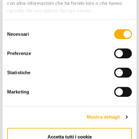
FINITURA PIANO:
con altre informazioni che ha fornito loro o che hanno
raccolto dal suo utilizzo dei loro servizi.
Selezione
Necessari
del
consenso
Preferenze
RICHIEDI PREVENTIVO
Statistiche
INFORMAZIONI
Marketing
BRAND
MIGLIOR PREZZO GARANTITO
Mostra dettagli
Accetta tutti i cookie