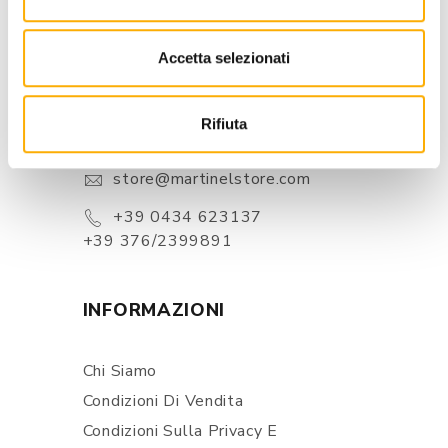
Accetta selezionati
CONTATTI
Via Pordenone, 1 - Poincicco Di
Rifiuta
Zoppola 33080 (PN) - Italia
store@martinelstore.com
+39 0434 623137
+39 376/2399891
INFORMAZIONI
Chi Siamo
Condizioni Di Vendita
Condizioni Sulla Privacy E