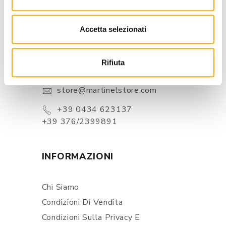
Accetta selezionati
CONTATTI
Via Pordenone, 1 - Poincicco Di
Rifiuta
Zoppola 33080 (PN) - Italia
store@martinelstore.com
+39 0434 623137
+39 376/2399891
INFORMAZIONI
Chi Siamo
Condizioni Di Vendita
Condizioni Sulla Privacy E