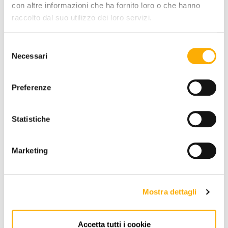
FINITURA PIANO:
con altre informazioni che ha fornito loro o che hanno
raccolto dal suo utilizzo dei loro servizi.
Selezione
Necessari
del
consenso
Preferenze
RICHIEDI PREVENTIVO
Statistiche
INFORMAZIONI
Marketing
BRAND
MIGLIOR PREZZO GARANTITO
Mostra dettagli
Accetta tutti i cookie