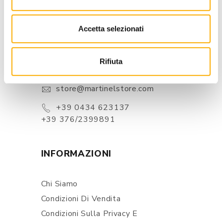
Accetta selezionati
CONTATTI
Via Pordenone, 1 - Poincicco Di
Rifiuta
Zoppola 33080 (PN) - Italia
store@martinelstore.com
+39 0434 623137
+39 376/2399891
INFORMAZIONI
Chi Siamo
Condizioni Di Vendita
Condizioni Sulla Privacy E