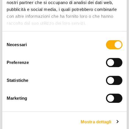
nostri partner che si occupano di analisi dei dati web,
pubblicità e social media, i quali potrebbero combinarle
QUANTITÀ:
con altre informazioni che ha fornito loro o che hanno
raccolto dal suo utilizzo dei loro servizi.
-
+
Selezione
Necessari
del
€ 7.285,11
€ 9.979,60
consenso
Preferenze
RICHIEDI PREVENTIVO
ACQUISTA
Statistiche
Marketing
INFORMAZIONI
BRAND
Mostra dettagli
MIGLIOR PREZZO GARANTITO