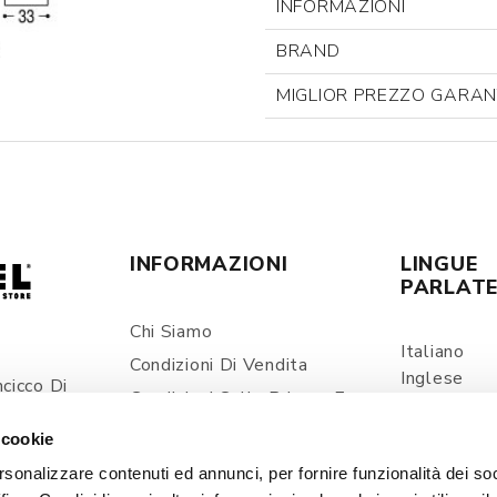
INFORMAZIONI
BRAND
MIGLIOR PREZZO GARAN
INFORMAZIONI
LINGUE
PARLAT
Chi Siamo
Italiano
Condizioni Di Vendita
Inglese
cicco Di
Condizioni Sulla Privacy E
Spagnolo
ia
Trattamento Dei Dati
 cookie
Personali
com
rsonalizzare contenuti ed annunci, per fornire funzionalità dei so
Spedizioni E Consegne