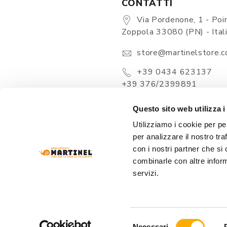
CONTATTI
Via Pordenone, 1 - Poin
Zoppola 33080 (PN) - Ital
store@martinelstore.
+39 0434 623137
+39 376/2399891
Questo sito web utilizza i
Utilizziamo i cookie per pe
per analizzare il nostro tra
con i nostri partner che si
combinarle con altre inform
servizi.
ARREDAMENTI MARTINEL Srl
- VIA PORDENONE
REA: PN-19320 
Selezione
Necessari