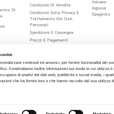
Italiano
Condizioni Di Vendita
Inglese
cicco Di
Condizioni Sulla Privacy E
Spagnolo
ia
Trattamento Dei Dati
Personali
com
Spedizioni E Consegne
Prezzi E Pagamenti
Contatti
 cookie
Cookie Policy
rsonalizzare contenuti ed annunci, per fornire funzionalità dei so
ffico. Condividiamo inoltre informazioni sul modo in cui utilizza il 
 occupano di analisi dei dati web, pubblicità e social media, i qual
azioni che ha fornito loro o che hanno raccolto dal suo utilizzo d
, 1 - 33080 POINCICCO DI ZOPPOLA (PN) - ITALIA | TEL
| Capitale Sociale i.v. 50.000,00 € | PEC: CERTIFICATA@
SVILUPPO & WEB STRATEGY
EXE ADVISOR
Preferenze
Statistiche
Marketing