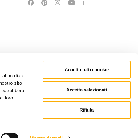
Accetta tutti i cookie
cial media e
nostro sito
Accetta selezionati
i potrebbero
ei loro
Rifiuta
EFONO: +39 0434 623137 | P.IVA: 00121150932
PEC.MARTINEL.IT