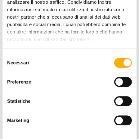
FINITURA RIVESTIMENTO:
analizzare il nostro traffico. Condividiamo inoltre
informazioni sul modo in cui utilizza il nostro sito con i
nostri partner che si occupano di analisi dei dati web,
pubblicità e social media, i quali potrebbero combinarle
con altre informazioni che ha fornito loro o che hanno
COLORE:
raccolto dal suo utilizzo dei loro servizi.
Selezione
Necessari
del
consenso
Preferenze
Statistiche
RICHIEDI PREVENTIVO
Marketing