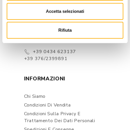
Accetta selezionati
CONTATTI
Via Pordenone, 1 - Poincicco Di
Zoppola 33080 (PN) - Italia
Rifiuta
store@martinelstore.com
+39 0434 623137
+39 376/2399891
INFORMAZIONI
Chi Siamo
Condizioni Di Vendita
Condizioni Sulla Privacy E
Trattamento Dei Dati Personali
Spedizioni E Consegne