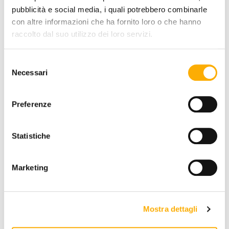
pubblicità e social media, i quali potrebbero combinarle
con altre informazioni che ha fornito loro o che hanno
raccolto dal suo utilizzo dei loro servizi.
FINITURA SEDUTA:
Selezione
Necessari
del
consenso
Preferenze
RICHIEDI PREVENTIVO
Statistiche
Marketing
INFORMAZIONI
BRAND
Mostra dettagli
MIGLIOR PREZZO GARANTITO