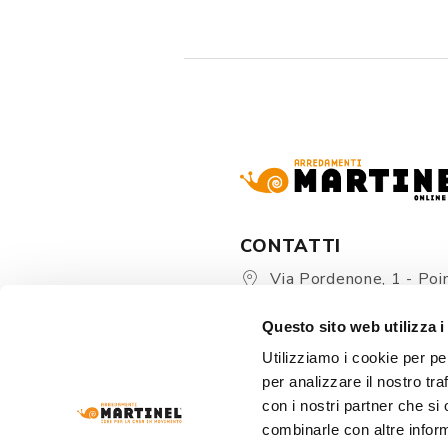
CONTATTI
Via Pordenone, 1 - Poin
Zoppola 33080 (PN) - Ital
Questo sito web utilizza i
store@martinelstore.
Utilizziamo i cookie per pe
+39 0434 623137
per analizzare il nostro tra
+39 376/2399891
con i nostri partner che si
combinarle con altre inform