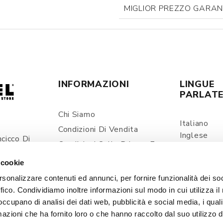
MIGLIOR PREZZO GARAN
INFORMAZIONI
LINGUE
PARLAT
Chi Siamo
Italiano
Condizioni Di Vendita
Inglese
cicco Di
Condizioni Sulla Privacy E
Spagnolo
ia
Trattamento Dei Dati
 cookie
Personali
com
rsonalizzare contenuti ed annunci, per fornire funzionalità dei so
Spedizioni E Consegne
ffico. Condividiamo inoltre informazioni sul modo in cui utilizza il 
Prezzi E Pagamenti
 occupano di analisi dei dati web, pubblicità e social media, i qual
Contatti
azioni che ha fornito loro o che hanno raccolto dal suo utilizzo d