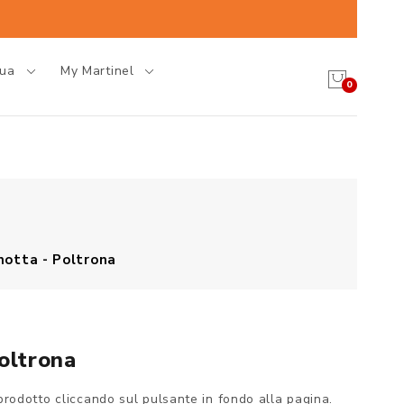
gua
My Martinel
0
notta - Poltrona
oltrona
prodotto cliccando sul pulsante in fondo alla pagina.