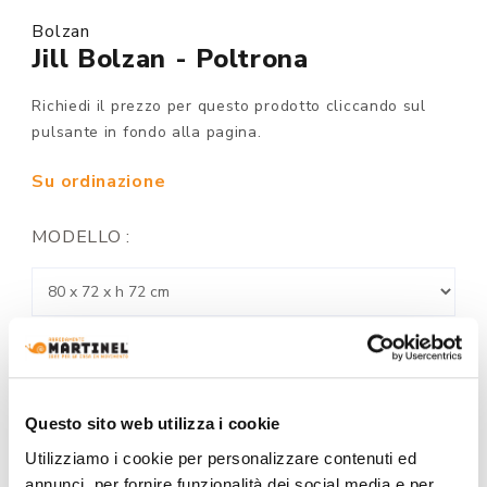
Bolzan
Jill Bolzan - Poltrona
Richiedi il prezzo per questo prodotto cliccando sul
pulsante in fondo alla pagina.
Su ordinazione
MODELLO :
FINITURA RIVESTIMENTO:
Questo sito web utilizza i cookie
COLORE:
Utilizziamo i cookie per personalizzare contenuti ed
annunci, per fornire funzionalità dei social media e per