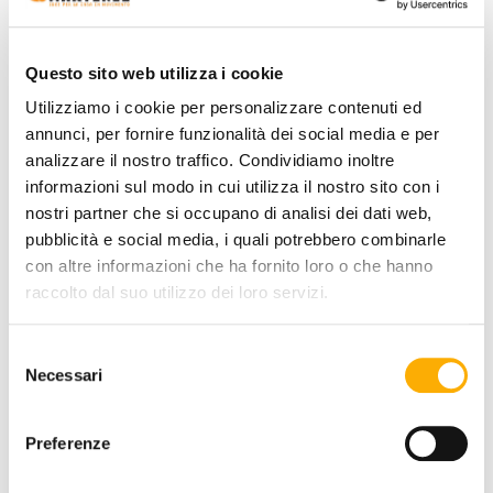
FINITURA RIVESTIMENTO:
Questo sito web utilizza i cookie
Utilizziamo i cookie per personalizzare contenuti ed
COLORE:
annunci, per fornire funzionalità dei social media e per
analizzare il nostro traffico. Condividiamo inoltre
informazioni sul modo in cui utilizza il nostro sito con i
nostri partner che si occupano di analisi dei dati web,
+0€
+0€
+0€
+0€
+0€
+0€
+0€
pubblicità e social media, i quali potrebbero combinarle
con altre informazioni che ha fornito loro o che hanno
raccolto dal suo utilizzo dei loro servizi.
+0€
+0€
+0€
+0€
+0€
+0€
Selezione
Necessari
del
consenso
Preferenze
QUANTITÀ: