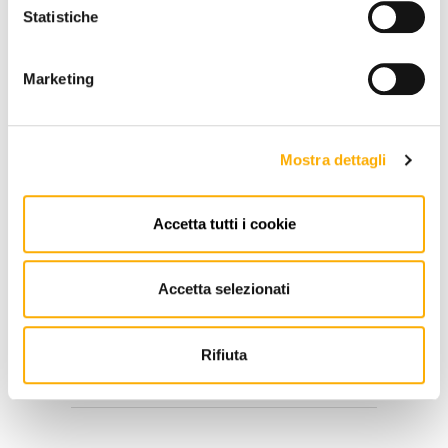
-
+
Statistiche
Marketing
€ 474,89
€ 633,18
RICHIEDI PREVENTIVO
ACQUISTA
Mostra dettagli
Accetta tutti i cookie
INFORMAZIONI
Accetta selezionati
BRAND
Rifiuta
MIGLIOR PREZZO GARANTITO